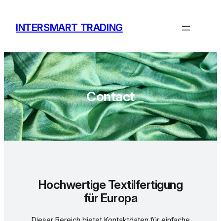
Zum
Inhalt
INTERSMART TRADING
springen
Contact
Hochwertige Textilfertigung
für Europa
Dieser Bereich bietet Kontaktdaten für einfache